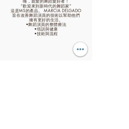
嗨，親愛的舞蹈愛好者！
“歡迎來到新時代的舞蹈家”
這是MS的產品。 MARCIA DELGADO
旨在
改善
舞蹈演員
的技術以幫助他們
擁有更好的生活。
•舞蹈演員的整體療法
•培訓與健康
•技術與流程
NEW ERA DANCERS
CPF：07810002708